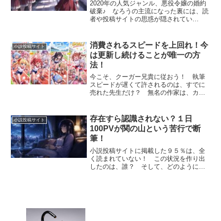
2020年の人気ジャンル、悪役令嬢の婚約
破棄♪ なろうの主流になった裏には、読
者や投稿サイトの思惑が隠されてい
た!? 書籍化を目指す方は知っておこ
う！
消費されるスピードを上回れ！今
小説投稿サイト
は更新し続けることが唯一の方
法！
今こそ、クーガー兄貴に従おう！ 執筆
スピードが遅くて許されるのは、すでに
売れた先生だけ？ 無名の作家は、カッ
プラーメンよりも早く、次の話を考える
だけ！
存在すら認識されない？１日
小説投稿サイト
100PVが関の山という苦行で断
筆！
小説投稿サイトに掲載した９５％は、全
く読まれていない！ この状況を作り出
したのは、誰？ そして、どのようにハ
ンター試験となった場で生き延びればい
いのか!?