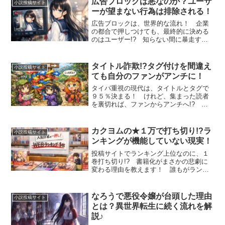
広告ブロックは悪なのか？ユーザ
小説投稿サイト
ーが望まない行為は排除される！
広告ブロックは、世界的な流れ！ 企業
の都合で押しつけても、最終的に決める
のはユーザー!? 知らない間に暴走する
危険もある自動広告への対処こそ、今の
ネット事情を示す！
タイトル詐欺!?タグ付けを間違え
小説投稿サイト
ても自分のファンがアンチに！
タイパ重視の現代は、タイトルとタグで
９５％決まる！ けれど、集まった読者
を裏切れば、ファンからアンチへ!? 炎
上する前に知っておきたい鉄則を教えま
す♪
カクヨムの★１万で打ち切り!?ラ
小説投稿サイト
ンキングが機能していない現実！
投稿サイトでランキング上位なのに、１
巻打ち切り!? 書籍化がまさかの悲劇に
変わる理由を教えます！ 誰もがランキ
ングを信じている限り、この流れはまだ
続く？
なろうで悪役令嬢が台頭した理由
小説投稿サイト
とは？異世界転生に続く流れを解
説♪