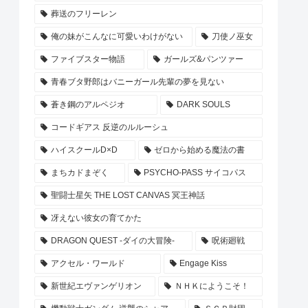
葬送のフリーレン
俺の妹がこんなに可愛いわけがない
刀使ノ巫女
ファイブスター物語
ガールズ&パンツァー
青春ブタ野郎はバニーガール先輩の夢を見ない
蒼き鋼のアルペジオ
DARK SOULS
コードギアス 反逆のルルーシュ
ハイスクールD×D
ゼロから始める魔法の書
まちカドまぞく
PSYCHO-PASS サイコパス
聖闘士星矢 THE LOST CANVAS 冥王神話
冴えない彼女の育てかた
DRAGON QUEST -ダイの大冒険-
呪術廻戦
アクセル・ワールド
Engage Kiss
新世紀エヴァンゲリオン
ＮＨＫにようこそ！