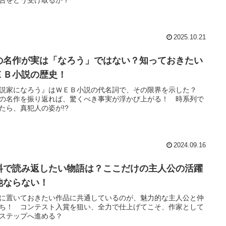
2025.10.21
の名作が実は「なろう」ではない？知っておきたい
ＥＢ小説の歴史！
説家になろう』はＷＥＢ小説の代名詞で、その限界を示した？
の名作を振り返れば、驚くべき事実が浮かび上がる！ 時系列で
たら、真犯人の姿が!?
2024.09.16
料で読み返したい物語は？ここだけの主人公の活躍
他ならない！
に置いておきたい作品に共通しているのが、魅力的な主人公と仲
ち！ コンテスト入賞を狙い、全力で仕上げてこそ、作家として
ステップへ進める？