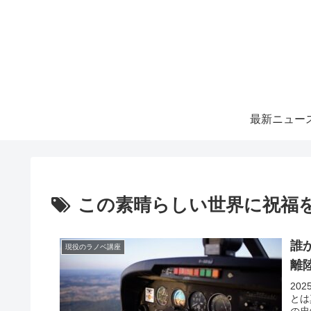
最新ニュー
この素晴らしい世界に祝福
誰
現役のラノベ講座
離
20
とは
の忠