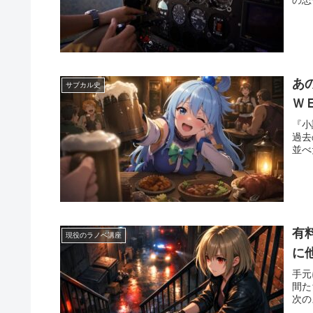
あ
サブカル史
Ｗ
『小
過去
並べ
有
現役のラノベ講座
に
手元
間た
次の