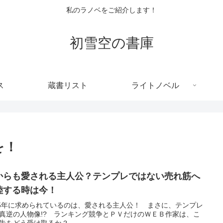
私のラノベをご紹介します！
初雪空の書庫
ス
蔵書リスト
ライトノベル
を！
からも愛される主人公？テンプレではない売れ筋へ
陸する時は今！
25年に求められているのは、愛される主人公！ まさに、テンプレ
真逆の人物像!? ランキング競争とＰＶだけのＷＥＢ作家は、こ
告をどう受け取るか？