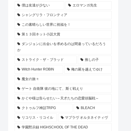
僕は友達が少ない
エロマンガ先生
シャングリラ・フロンティア
この素晴らしい世界に祝福を！
第１３回ネット小説大賞
ダンジョンに出会いを求めるのは間違っているだろう
か
ストライク・ザ・ブラッド
推しの子
Witch Hunter ROBIN
俺の屍を越えてゆけ
魔女の旅々
ゲート 自衛隊 彼の地にて、斯く戦えり
かぐや様は告らせたい～天才たちの恋愛頭脳戦～
クトゥルフ神話TRPG
BLEACH
リコリス・リコイル
マブラヴ オルタネイティヴ
学園黙示録 HIGHSCHOOL OF THE DEAD