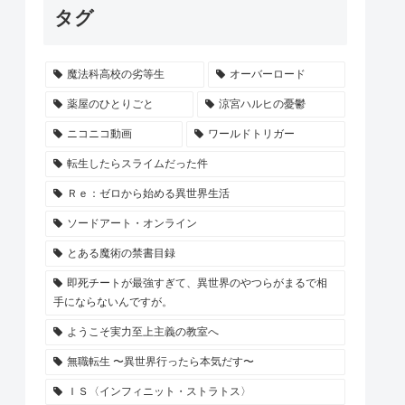
タグ
魔法科高校の劣等生
オーバーロード
薬屋のひとりごと
涼宮ハルヒの憂鬱
ニコニコ動画
ワールドトリガー
転生したらスライムだった件
Ｒｅ：ゼロから始める異世界生活
ソードアート・オンライン
とある魔術の禁書目録
即死チートが最強すぎて、異世界のやつらがまるで相
手にならないんですが。
ようこそ実力至上主義の教室へ
無職転生 〜異世界行ったら本気だす〜
ＩＳ〈インフィニット・ストラトス〉